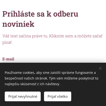
Prihláste sa k odberu
noviniek
Váš text začína práve tu. Kliknite sem a môžete začať
písať.
E-mail
Používame cookies, aby sme zaistili správne fungovanie a
bezpečnosť našich stránok. Tým vám môžeme poskytnúť tú
ODOSLAŤ
najlepšiu skúsenosť z ich návštevy.
Prijať nevyhnutné
Prijať všetko
Cookies