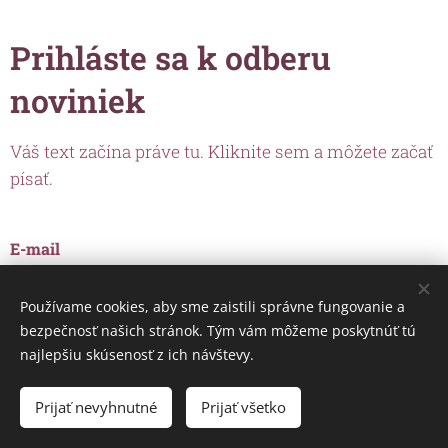
Prihláste sa k odberu
noviniek
Váš text začína práve tu. Kliknite sem a môžete začať
písať.
E-mail
Používame cookies, aby sme zaistili správne fungovanie a
bezpečnosť našich stránok. Tým vám môžeme poskytnúť tú
ODOSLAŤ
najlepšiu skúsenosť z ich návštevy.
Prijať nevyhnutné
Prijať všetko
Cookies